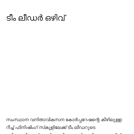
ടീം ലീഡർ ഒഴിവ്
സംസ്ഥാന വനിതാവികസന കോർപ്പറേഷന്റെ കീഴിലുള്ള
റീച്ച് ഫിനിഷിംഗ് സ്‌കൂളിലേക്ക് ടീം ലീഡറുടെ