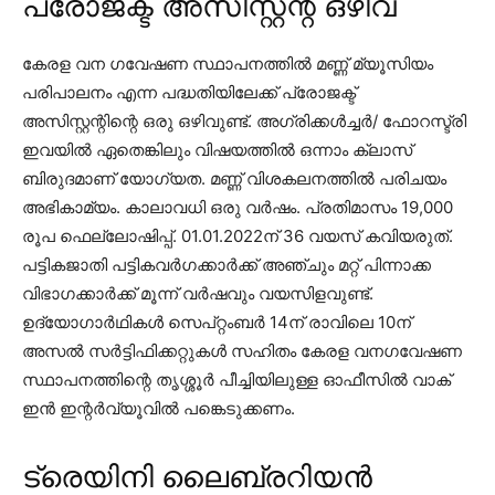
പ്രോജക്ട് അസിസ്റ്റന്റ് ഒഴിവ്
കേരള വന ഗവേഷണ സ്ഥാപനത്തിൽ മണ്ണ് മ്യൂസിയം
പരിപാലനം എന്ന പദ്ധതിയിലേക്ക് പ്രോജക്ട്
അസിസ്റ്റന്റിന്റെ ഒരു ഒഴിവുണ്ട്. അഗ്രിക്കൾച്ചർ/ ഫോറസ്ട്രി
ഇവയിൽ ഏതെങ്കിലും വിഷയത്തിൽ ഒന്നാം ക്ലാസ്
ബിരുദമാണ് യോഗ്യത. മണ്ണ് വിശകലനത്തിൽ പരിചയം
അഭികാമ്യം. കാലാവധി ഒരു വർഷം. പ്രതിമാസം 19,000
രൂപ ഫെല്ലോഷിപ്പ്. 01.01.2022ന് 36 വയസ് കവിയരുത്.
പട്ടികജാതി പട്ടികവർഗക്കാർക്ക് അഞ്ചും മറ്റ് പിന്നാക്ക
വിഭാഗക്കാർക്ക് മൂന്ന് വർഷവും വയസിളവുണ്ട്.
ഉദ്യോഗാർഥികൾ സെപ്റ്റംബർ 14ന് രാവിലെ 10ന്
അസൽ സർട്ടിഫിക്കറ്റുകൾ സഹിതം കേരള വനഗവേഷണ
സ്ഥാപനത്തിന്റെ തൃശ്ശൂർ പീച്ചിയിലുള്ള ഓഫീസിൽ വാക്
ഇൻ ഇന്റർവ്യൂവിൽ പങ്കെടുക്കണം.
ട്രെയിനി ലൈബ്രറിയൻ