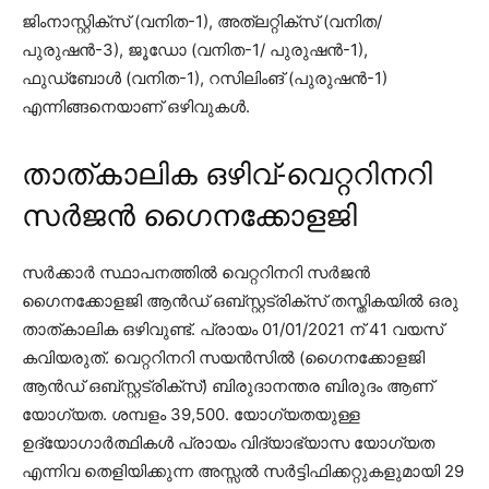
ജിംനാസ്റ്റിക്‌സ് (വനിത-1), അത്‌ലറ്റിക്‌സ് (വനിത/
പുരുഷൻ-3), ജൂഡോ (വനിത-1/ പുരുഷൻ-1),
ഫുഡ്‌ബോൾ (വനിത-1), റസിലിംങ് (പുരുഷൻ-1)
എന്നിങ്ങനെയാണ് ഒഴിവുകൾ.
താത്കാലിക ഒഴിവ്-വെറ്ററിനറി
സർജൻ ഗൈനക്കോളജി
സർക്കാർ സ്ഥാപനത്തിൽ വെറ്ററിനറി സർജൻ
ഗൈനക്കോളജി ആൻഡ് ഒബ്സ്റ്റട്രിക്സ് തസ്തികയിൽ ഒരു
താത്കാലിക ഒഴിവുണ്ട്. പ്രായം 01/01/2021 ന് 41 വയസ്
കവിയരുത്. വെറ്ററിനറി സയൻസിൽ (ഗൈനക്കോളജി
ആൻഡ് ഒബ്സ്റ്റട്രിക്സ്) ബിരുദാനന്തര ബിരുദം ആണ്
യോഗ്യത. ശമ്പളം 39,500. യോഗ്യതയുള്ള
ഉദ്യോഗാർത്ഥികൾ പ്രായം വിദ്യാഭ്യാസ യോഗ്യത
എന്നിവ തെളിയിക്കുന്ന അസ്സൽ സർട്ടിഫിക്കറ്റുകളുമായി 29