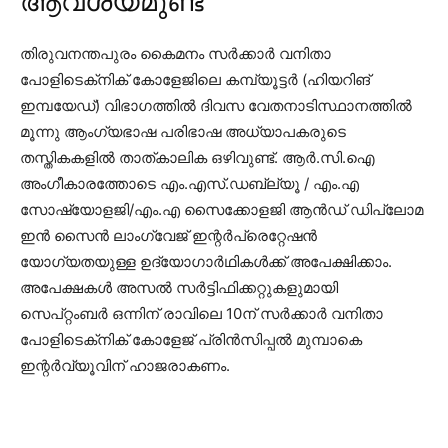
ആവശ്യമുണ്ട്
തിരുവനന്തപുരം കൈമനം സർക്കാർ വനിതാ
പോളിടെക്‌നിക് കോളേജിലെ കമ്പ്യൂട്ടർ (ഹിയറിങ്
ഇമ്പയേഡ്) വിഭാഗത്തിൽ ദിവസ വേതനാടിസ്ഥാനത്തിൽ
മൂന്നു ആംഗ്യഭാഷ പരിഭാഷ അധ്യാപകരുടെ
തസ്തികകളിൽ താത്കാലിക ഒഴിവുണ്ട്. ആർ.സി.ഐ
അംഗീകാരത്തോടെ എം.എസ്.ഡബ്ല്യൂ / എം.എ
സോഷ്യോളജി/എം.എ സൈക്കോളജി ആൻഡ് ഡിപ്ലോമ
ഇൻ സൈൻ ലാംഗ്വേജ് ഇന്റർപ്രെറ്റേഷൻ
യോഗ്യതയുള്ള ഉദ്യോഗാർഥികൾക്ക് അപേക്ഷിക്കാം.
അപേക്ഷകൾ അസൽ സർട്ടിഫിക്കറ്റുകളുമായി
സെപ്റ്റംബർ ഒന്നിന് രാവിലെ 10ന് സർക്കാർ വനിതാ
പോളിടെക്‌നിക് കോളേജ് പ്രിൻസിപ്പൽ മുമ്പാകെ
ഇന്റർവ്യൂവിന് ഹാജരാകണം.