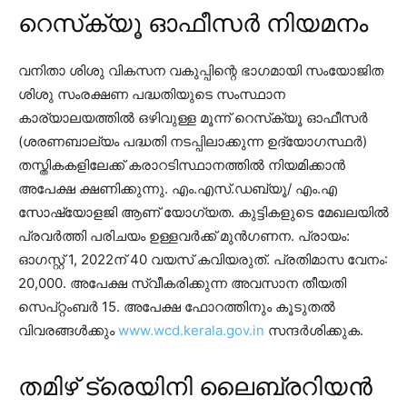
റെസ്‌ക്യൂ ഓഫീസർ നിയമനം
വനിതാ ശിശു വികസന വകുപ്പിന്റെ ഭാഗമായി സംയോജിത
ശിശു സംരക്ഷണ പദ്ധതിയുടെ സംസ്ഥാന
കാര്യാലയത്തിൽ ഒഴിവുള്ള മൂന്ന് റെസ്‌ക്യൂ ഓഫീസർ
(ശരണബാല്യം പദ്ധതി നടപ്പിലാക്കുന്ന ഉദ്യോഗസ്ഥർ)
തസ്തികകളിലേക്ക് കരാറടിസ്ഥാനത്തിൽ നിയമിക്കാൻ
അപേക്ഷ ക്ഷണിക്കുന്നു. എം.എസ്.ഡബ്യൂ/ എം.എ
സോഷ്യോളജി ആണ് യോഗ്യത. കുട്ടികളുടെ മേഖലയിൽ
പ്രവർത്തി പരിചയം ഉള്ളവർക്ക് മുൻഗണന. പ്രായം:
ഓഗസ്റ്റ് 1, 2022ന് 40 വയസ് കവിയരുത്. പ്രതിമാസ വേനം:
20,000. അപേക്ഷ സ്വീകരിക്കുന്ന അവസാന തീയതി
സെപ്റ്റംബർ 15. അപേക്ഷ ഫോറത്തിനും കൂടുതൽ
വിവരങ്ങൾക്കും
www.wcd.kerala.gov.in
സന്ദർശിക്കുക.
തമിഴ് ട്രെയിനി ലൈബ്രറിയൻ