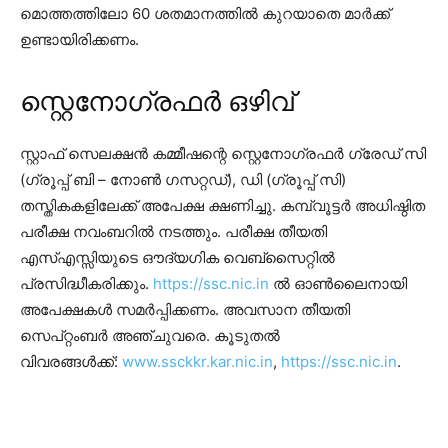
മൊത്തത്തിലോ 60 ശതമാനത്തിൽ കുറയാതെ മാർക്ക്
ഉണ്ടായിരിക്കണം.
സ്റ്റെനോഗ്രഫർ ഒഴിവ്
സ്റ്റാഫ് സെലക്ഷൻ കമ്മീഷന്റെ സ്റ്റെനോഗ്രഫർ ഗ്രേഡ് സി
(ഗ്രൂപ്പ് ബി – നോൺ ഗസറ്റഡ്), ഡി (ഗ്രൂപ്പ് സി)
തസ്തികകളിലേക്ക് അപേക്ഷ ക്ഷണിച്ചു. കമ്പ്വൂട്ടർ അധിഷ്ഠിത
പരീക്ഷ നവംബറിൽ നടത്തും. പരീക്ഷ തീയതി
എസ്എസ്സിയുടെ ഔദ്യഗിക വെബ്സൈറ്റിൽ
പ്രസിദ്ധീകരിക്കും.
https://ssc.nic.in
ൽ ഓൺലൈനായി
അപേക്ഷകൾ സമർപ്പിക്കണം. അവസാന തീയതി
സെപ്റ്റംബർ അഞ്ചുവരെ. കൂടുതൽ
വിവരങ്ങൾക്ക്:
www.ssckkr.kar.nic.in
,
https://ssc.nic.in
.