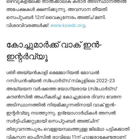
ഒഴിവുകളിലേക്ക് താൽക്കാലിക കരാർ അടിസ്ഥാനത്തിൽ
അപേക്ഷകൾ ക്ഷണിക്കുന്നു. അവസാന തീയതി
സെപ്റ്റംബർ 12ന് വൈകുന്നേരം അഞ്ച് മണി.
വിശദവിവരങ്ങൾക്ക്:
www.kswdc.org
.
കോച്ചുമാർക്ക് വാക് ഇൻ-
ഇന്റർവ്യൂ
ശ്രീ അയ്യൻകാളി മെമ്മോറിയൽ മോഡൽ
റസിഡൻഷ്യൽ സ്‌പോർട്‌സ് സ്‌കൂളിലെ 2022-23
അദ്ധ്യയന വർഷത്തെ യോഗ്യരായ (സ്‌പോർട്‌സ്
കൗൺസിൽ അംഗീകരിച്ച) കോച്ചുമാരെ ദിവസ വേതന
അടിസ്ഥാനത്തിൽ നിയമിക്കുന്നതിനായി വാക് ഇൻ-
ഇന്റർവ്യൂ നടത്തുന്നു. ഉദ്യോഗാർഥികൾ അസൽ
സർട്ടിഫിക്കറ്റുമായി സെപ്റ്റംബർ അഞ്ചിന്
തിരുവനന്തപുരം വെള്ളയമ്പലത്തുള്ള ജില്ലാ പട്ടികജാതി
വികസന ഓഫീസിൽ രാവിലെ 11ന് ഹാജരാകേണ്ടതാണ്.