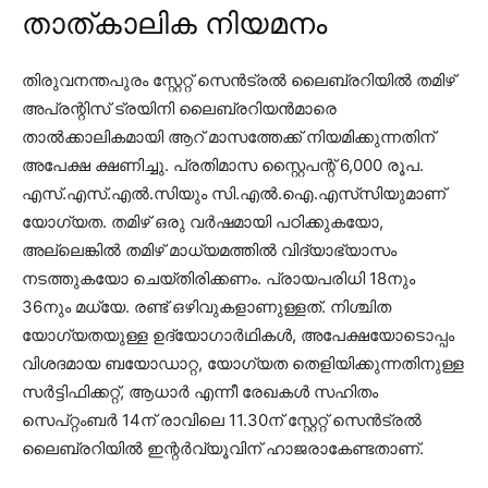
താത്കാലിക നിയമനം
തിരുവനന്തപുരം സ്റ്റേറ്റ് സെൻട്രൽ ലൈബ്രറിയിൽ തമിഴ്
അപ്രന്റിസ് ട്രയിനി ലൈബ്രറിയൻമാരെ
താൽക്കാലികമായി ആറ് മാസത്തേക്ക് നിയമിക്കുന്നതിന്
അപേക്ഷ ക്ഷണിച്ചു. പ്രതിമാസ സ്റ്റൈപന്റ് 6,000 രൂപ.
എസ്.എസ്.എൽ.സിയും സി.എൽ.ഐ.എസ്‌സിയുമാണ്
യോഗ്യത. തമിഴ് ഒരു വർഷമായി പഠിക്കുകയോ,
അല്ലെങ്കിൽ തമിഴ് മാധ്യമത്തിൽ വിദ്യാഭ്യാസം
നടത്തുകയോ ചെയ്തിരിക്കണം. പ്രായപരിധി 18നും
36നും മധ്യേ. രണ്ട് ഒഴിവുകളാണുള്ളത്. നിശ്ചിത
യോഗ്യതയുള്ള ഉദ്യോഗാർഥികൾ, അപേക്ഷയോടൊപ്പം
വിശദമായ ബയോഡാറ്റ, യോഗ്യത തെളിയിക്കുന്നതിനുള്ള
സർട്ടിഫിക്കറ്റ്, ആധാർ എന്നീ രേഖകൾ സഹിതം
സെപ്റ്റംബർ 14ന് രാവിലെ 11.30ന് സ്റ്റേറ്റ് സെൻട്രൽ
ലൈബ്രറിയിൽ ഇന്റർവ്യൂവിന് ഹാജരാകേണ്ടതാണ്.