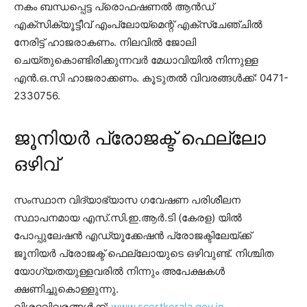
നകം ബന്ധപ്പെട്ട പ്രൊഫഷണൽ ആൻഡ്
എക്സിക്യൂട്ടീവ് എംപ്ലോയ്മെന്റ് എക്സ്ചേഞ്ചിൽ
നേരിട്ട് ഹാജരാകണം. നിലവിൽ ജോലി
ചെയ്തുകൊണ്ടിരിക്കുന്നവർ മേധാവിയിൽ നിന്നുള്ള
എൻ.ഒ.സി ഹാജരാക്കണം. കൂടുതൽ വിവരങ്ങൾക്ക്: 0471-
2330756.
ജൂനിയർ പ്രോജക്ട് ഫെല്ലോ
ഒഴിവ്
സംസ്ഥാന വിദ്യാഭ്യാസ ഗവേഷണ പരിശീലന
സ്ഥാപനമായ എസ്.സി.ഇ.ആർ.ടി (കേരള) യിൽ
പോപ്പുലേഷൻ എഡ്യൂക്കേഷൻ പ്രോജക്ടിലേയ്ക്ക്
ജൂനിയർ പ്രോജക്ട് ഫെല്ലോയുടെ ഒഴിവുണ്ട്. നിശ്ചിത
യോഗ്യതയുള്ളവരിൽ നിന്നും അപേക്ഷകൾ
ക്ഷണിച്ചുകൊള്ളുന്നു.
വിശദവിവരങ്ങൾക്ക്:
www.scertkerala.gov.in
.